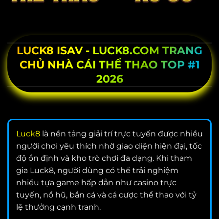
LUCK8 ISAV - LUCK8.COM TRANG
CHỦ NHÀ CÁI THỂ THAO TOP #1
2026
Luck8
là nền tảng giải trí trực tuyến được nhiều
người chơi yêu thích nhờ giao diện hiện đại, tốc
độ ổn định và kho trò chơi đa dạng. Khi tham
gia Luck8, người dùng có thể trải nghiệm
nhiều tựa game hấp dẫn như casino trực
tuyến, nổ hũ, bắn cá và cá cược thể thao với tỷ
lệ thưởng cạnh tranh.