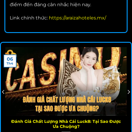
điểm đến đáng cân nhắc hiện nay.
Link chính thức:
https://araizahoteles.mx/
06
Th4
Đánh Giá Chất Lượng Nhà Cái Luck8: Tại Sao Được
Ưa Chuộng?